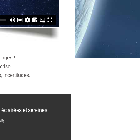
enges !
rise...
incertitudes...
éclairées et sereines !
® !