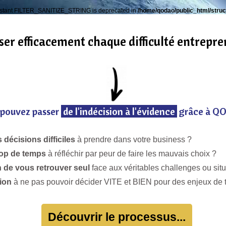
nstant FILTER_SANITIZE_STRING is deprecated in
/home/qodao/public_html/struc
r efficacement chaque difficulté entrepre
 pouvez passer
de l'indécision à l'évidence
grâce à Q
décisions difficiles
à prendre dans votre business ?
rop de temps
à réfléchir par peur de faire les mauvais choix ?
 de vous retrouver seul
face aux véritables challenges ou situ
tion
à ne pas pouvoir décider VITE et BIEN pour des enjeux de t
Découvrir le processus...