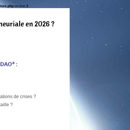
ture.php
on line
3
neuriale en 2026 ?
ODAO® :
ations de crises ?
aille ?