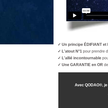
✓ Un principe ÉDIFIANT et
✓ L'atout N°1
pour prendre de
✓ L'allié incontournable
pour
✓ Une GARANTIE en OR
de
Avec QODAO®, je 