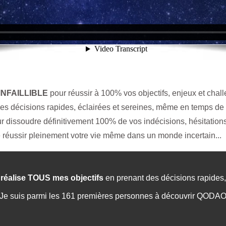
 INFAILLIBLE
pour réussir à 100% vos objectifs, enjeux et chall
s décisions rapides, éclairées et sereines, même en temps de c
 dissoudre définitivement 100% de vos indécisions, hésitations, 
 réussir pleinement votre vie même dans un monde incertain...
réalise TOUS mes objectifs
en prenant des décisions rapides, 
Je suis parmi les
161 premières personnes à découvrir QODAO